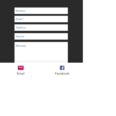
Enviar
Email
Facebook
Villahermosa, Tab.
Mérida, Yuc.
Coatzacoalcos, Ver.
Berriozábal, Chia.