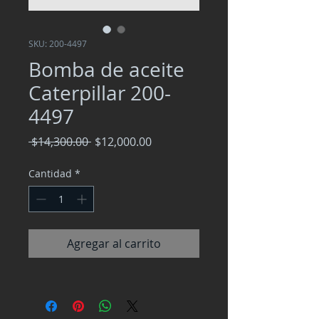
SKU: 200-4497
Bomba de aceite
Caterpillar 200-
4497
Precio
Precio
 $14,300.00 
$12,000.00
de
oferta
Cantidad
*
Agregar al carrito